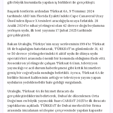
gibi büyük kurumlarla yapılan iş birlikleri ile gerçekleşti.
Başarılı testlerin ardından Türksat 6A, 9 Temmuz 2024
tarihinde ABD’nin Florida Eyaleti’ndeki Cape Canaveral Uzay
Üssü’nden Space X tesisleri aracılığıyla uzaya fırlatıldı. 28
Aralık 2024’te nihai yörüngesi olan 42 derece doğu boylamına
yerleşen uydu, ilk test yayınını 17 Şubat 2025 tarihinde
gerçekleştirdi.
Bakan Uraloğlu, Türkiye’nin uzay serüveninin 1994’te Türksat
1B ile başladığını hatırlatarak, TÜRKSAT’ın günümüzde 31, 42
ve 50 derece yörüngelerindeki 6 aktif uydu ile dünya uydu
operatörleri arasında önemli bir konumda olduğunu ifade etti.
Jeosenkron yörüngede çalışan Türksat 6A’nın, televizyon
yayıncılığı ve acil durum haberleşmesi gibi kritik hizmetleri
geniş bir coğrafyada sunduğu belirtildi. Ayrıca, Türksat 6A ile
birlikte hizmet kalitesinin arttığı ve televizyon yayını yapan
uyduların yedeklenebilir hale geldiği vurgulandı.
Uraloğlu, Türksat 6A ile hizmet ihracatı da
gerçekleştirdiklerini belirterek, Dubai’de düzenlenen Orta
Doğu’nun en büyük yayıncılık fuarı CABSAT 2025’te ilk ihracatı
yaptıklarını açıkladı. TÜRKSAT ile Dubai merkezli bir firma
arasında imzalanan sözleşme çerçevesinde yapılan kapasite