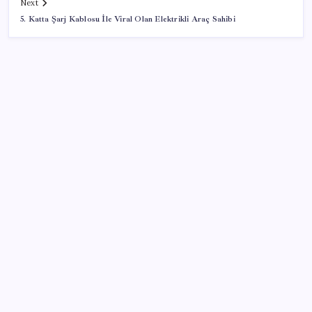
Next
5. Katta Şarj Kablosu İle Viral Olan Elektrikli Araç Sahibi
SON YAZILAR
Gazprom: Avrupa’nın yer altı doğalgaz depoları
rekor düzeyde düşük
VakıfBank ikinci çeyrekte 16,7 milyar TL net kâr elde
etti
Bellek Pazarında Yeni Dönem: HP ve Asus Çinli
Tedarikçilere Geçiyor