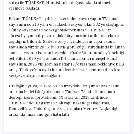
satışı ile TÜRKSAT, Hindistan’ın doğusunda da hizmet
vermeye başladı.
Bakan, TÜRKSAT uyduları üzerinden yayın yapan TV kanalı
sayısının son 10 yılın en yüksek seviyesi olan 532’ye ulaştığını;
Güney Asya pazarındaki genişlemenin ise TÜRKSAT’ın
küresel yayıncılık pazarındaki büyümesini tarihi bir rekora
taşıdığını bildirdi. Sadece bir yıl içinde yayın yapan kanal
sayısında yüzde 20’lik bir artış görüldüğü, yurtdışında bulunan
kanal sayısının ise son beş yılda yüzde 50 oranında yükseldiği
belirtildi. 2020 yılı sonunda 114 olan yabancı menşeli kanal
sayısının, 2025 yılı sonuna kadar 171’e ulaşması bekleniyor. Bu
artış, Türkiye’nin uydu hizmetleri ihracat hacminin de rekor
seviyeye ulaşmasını sağladı.
Uraloğlu ayrıca, TÜRKSAT’ın uzaydaki iletişim kapasitesini
artırma hedefi doğrultusunda Türksat 7A için finansman
desteği içeren protokolün, 19 Haziran 2025 tarihinde
TÜRKSAT ile Ulaştırma ve Altyapı Bakanlığı Ulaştırma,
Denizcilik ve Haberleşme Araştırmaları Merkezi Başkanlığı
arasında imzalandığını hatırlattı.