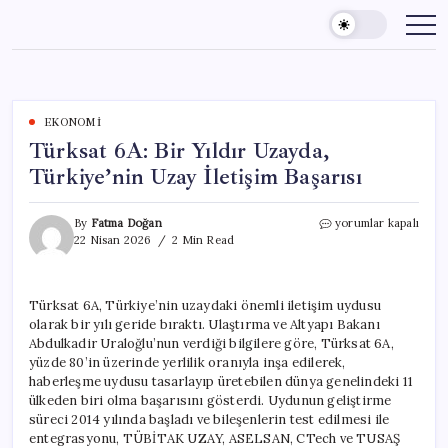
Skip
to
content
EKONOMI
Türksat 6A: Bir Yıldır Uzayda,
Türkiye’nin Uzay İletişim Başarısı
Türksat
By
Fatma Doğan
yorumlar kapalı
6A:
22 Nisan 2026
2 Min Read
Bir
Yıldır
Uzayda,
Türksat 6A, Türkiye’nin uzaydaki önemli iletişim uydusu
Türkiye’nin
olarak bir yılı geride bıraktı. Ulaştırma ve Altyapı Bakanı
Uzay
İletişim
Abdulkadir Uraloğlu’nun verdiği bilgilere göre, Türksat 6A,
Başarısı
yüzde 80’in üzerinde yerlilik oranıyla inşa edilerek,
için
haberleşme uydusu tasarlayıp üretebilen dünya genelindeki 11
ülkeden biri olma başarısını gösterdi. Uydunun geliştirme
süreci 2014 yılında başladı ve bileşenlerin test edilmesi ile
entegrasyonu, TÜBİTAK UZAY, ASELSAN, CTech ve TUSAŞ