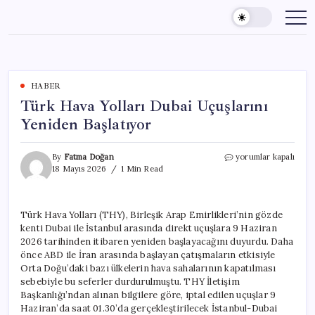
Skip
to
content
HABER
Türk Hava Yolları Dubai Uçuşlarını
Yeniden Başlatıyor
Türk
By
Fatma Doğan
yorumlar kapalı
Hava
18 Mayıs 2026
1 Min Read
Yolları
Dubai
Uçuşlarını
Türk Hava Yolları (THY), Birleşik Arap Emirlikleri’nin gözde
Yeniden
kenti Dubai ile İstanbul arasında direkt uçuşlara 9 Haziran
Başlatıyor
için
2026 tarihinden itibaren yeniden başlayacağını duyurdu. Daha
önce ABD ile İran arasında başlayan çatışmaların etkisiyle
Orta Doğu’daki bazı ülkelerin hava sahalarının kapatılması
sebebiyle bu seferler durdurulmuştu. THY İletişim
Başkanlığı’ndan alınan bilgilere göre, iptal edilen uçuşlar 9
Haziran’da saat 01.30’da gerçekleştirilecek İstanbul-Dubai