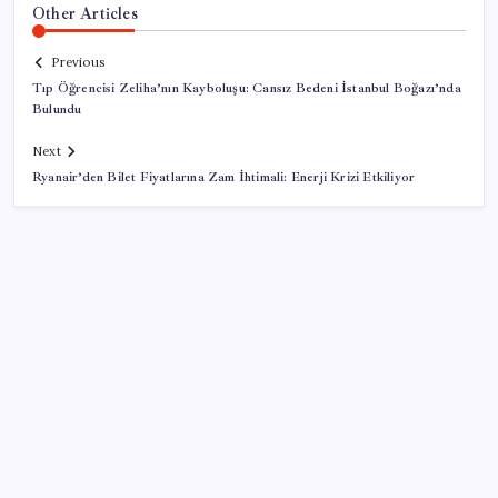
Other Articles
Previous
Tıp Öğrencisi Zeliha’nın Kayboluşu: Cansız Bedeni İstanbul Boğazı’nda
Bulundu
Next
Ryanair’den Bilet Fiyatlarına Zam İhtimali: Enerji Krizi Etkiliyor
SON YAZILAR
Son dakika… Butlan CHP’si ‘çerçeve yasa’ya imza