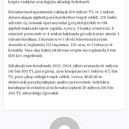
kripto varlıklar aracılığıyla akladığı belirlendi.
Soruşturma kapsamında yaklaşık 100 milyar TL ve 2 milyar
dolara ulaşan şüpheli para hareketleri tespit edildi. 228 farklı
adreste eş zamanlı operasyonlar gerçekleştirildi ve 198
şüpheli hakkında işlem yapıldı. Ayrıca, 3 banka yöneticisi, 8
emniyet personeli ve 4 avukat hakkında gözaltı kararı alındı. 3
ödeme kuruluşu, 3 kuyumcu ve 1 döviz bürosuna kayyım
atanırken, toplamda 221 taşınmaz, 120 araç ve 3 tekneye el
konuldu. Yasa dışı bahis sitelerine erişim ise toplamda 8 bin
500 kez engellendi.
Kütahyalı’nın hesabında 2022-2024 yılları arasında 16 milyon
141 bin 893 TL para girişi, aynı hesaptan ise 1 milyon 472 bin
TL para çıkışı olduğu tespit edildi. Ayrıca, MASAK’ın
elektronik para kuruluşları analizi neticesinde, belirtilen
kuruluşlar üzerinden aynı hesaba toplam 35 milyon 201 bin
344 TL aktarıldığı öğrenildi.