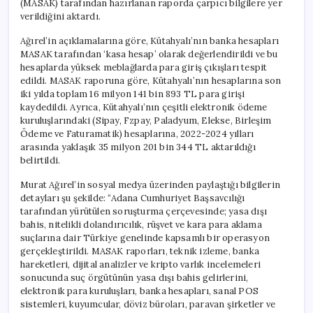
(MASAK) tarafından hazırlanan raporda çarpıcı bilgilere yer
Milyonlarca
verildiğini aktardı.
Liralık
Para
Ağırel’in açıklamalarına göre, Kütahyalı’nın banka hesapları
Hareketi!
MASAK tarafından ‘kasa hesap’ olarak değerlendirildi ve bu
için
hesaplarda yüksek meblağlarda para giriş çıkışları tespit
edildi. MASAK raporuna göre, Kütahyalı’nın hesaplarına son
iki yılda toplam 16 milyon 141 bin 893 TL para girişi
kaydedildi. Ayrıca, Kütahyalı’nın çeşitli elektronik ödeme
kuruluşlarındaki (Sipay, Fzpay, Paladyum, Elekse, Birleşim
Ödeme ve Faturamatik) hesaplarına, 2022-2024 yılları
arasında yaklaşık 35 milyon 201 bin 344 TL aktarıldığı
belirtildi.
Murat Ağırel’in sosyal medya üzerinden paylaştığı bilgilerin
detayları şu şekilde: “Adana Cumhuriyet Başsavcılığı
tarafından yürütülen soruşturma çerçevesinde; yasa dışı
bahis, nitelikli dolandırıcılık, rüşvet ve kara para aklama
suçlarına dair Türkiye genelinde kapsamlı bir operasyon
gerçekleştirildi. MASAK raporları, teknik izleme, banka
hareketleri, dijital analizler ve kripto varlık incelemeleri
sonucunda suç örgütünün yasa dışı bahis gelirlerini,
elektronik para kuruluşları, banka hesapları, sanal POS
sistemleri, kuyumcular, döviz büroları, paravan şirketler ve