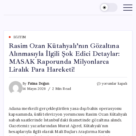
Skip
to
content
EĞITIM
Rasim Ozan Kütahyalı’nın Gözaltına
Alınmasıyla İlgili Şok Edici Detaylar:
MASAK Raporunda Milyonlarca
Liralık Para Hareketi!
Rasim
By
Fatma Doğan
yorumlar kapalı
Ozan
14 Mayıs 2026
2 Min Read
Kütahyalı’nın
Gözaltına
Alınmasıyla
Adana merkezli gerçekleştirilen yasa dışı bahis operasyonu
İlgili
kapsamında, ünlü televizyon yorumcusu Rasim Ozan Kütahyalı
Şok
Edici
sabah saatlerinde İstanbul’daki ikametinde gözaltına alındı.
Detaylar:
Gazetemiz yazarlarından Murat Ağırel, Kütahyalı’nın
MASAK
hesaplarıyla ilgili olarak Mali Suçları Araştırma Kurulu
Raporunda