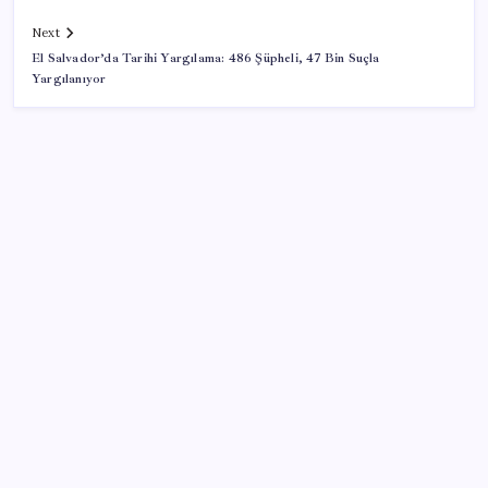
Next
El Salvador’da Tarihi Yargılama: 486 Şüpheli, 47 Bin Suçla
Yargılanıyor
SON YAZILAR
Son dakika… Butlan CHP’si ‘çerçeve yasa’ya imza
atacak
Altın haftaya sürprizle başladı: Yatırımcıların
beklediği İsviçre’den haber geldi
YENİ Parti’ye katılımlar sürüyor: Derince Belediye