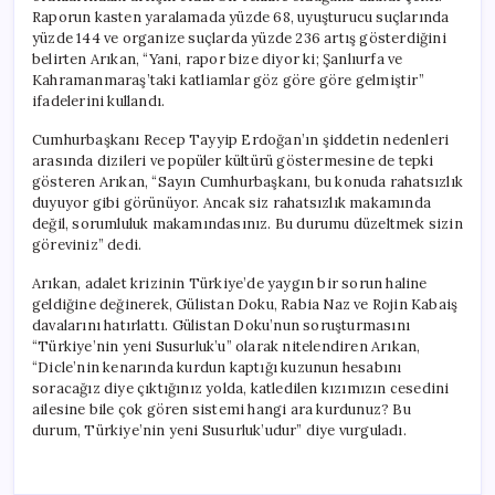
Raporun kasten yaralamada yüzde 68, uyuşturucu suçlarında
yüzde 144 ve organize suçlarda yüzde 236 artış gösterdiğini
belirten Arıkan, “Yani, rapor bize diyor ki; Şanlıurfa ve
Kahramanmaraş’taki katliamlar göz göre göre gelmiştir”
ifadelerini kullandı.
Cumhurbaşkanı Recep Tayyip Erdoğan’ın şiddetin nedenleri
arasında dizileri ve popüler kültürü göstermesine de tepki
gösteren Arıkan, “Sayın Cumhurbaşkanı, bu konuda rahatsızlık
duyuyor gibi görünüyor. Ancak siz rahatsızlık makamında
değil, sorumluluk makamındasınız. Bu durumu düzeltmek sizin
göreviniz” dedi.
Arıkan, adalet krizinin Türkiye’de yaygın bir sorun haline
geldiğine değinerek, Gülistan Doku, Rabia Naz ve Rojin Kabaiş
davalarını hatırlattı. Gülistan Doku’nun soruşturmasını
“Türkiye’nin yeni Susurluk’u” olarak nitelendiren Arıkan,
“Dicle’nin kenarında kurdun kaptığı kuzunun hesabını
soracağız diye çıktığınız yolda, katledilen kızımızın cesedini
ailesine bile çok gören sistemi hangi ara kurdunuz? Bu
durum, Türkiye’nin yeni Susurluk’udur” diye vurguladı.