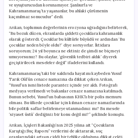
için
ve uyuşturucudan korunamıyor. Şanlıurfa ve
Kahramanmaraş’ta yaşananlar, bu ahlaki çürümenin
kaçınılmaz sonucudur” dedi.
Arıkan, toplumun değerlerinin erozyona uğradığını belirterek,
“Bu bozuk düzen, ekranlarda şiddeti çocuklara kahramanlık
olarak gösterdi. Çocuklar bu kültürle büyüdü ve ardından ‘Bu
çocuklar neden böyle oldu?’ diye soruyorlar. İktidara
soruyorum; 24 yıl boyunca ne ektiniz de şimdi ne biçmeyi
umuyorsunuz? Bu olaylar, ‘güvenlik tedbiri aldık’ diyerek
geçiştirilecek meseleler değil” ifadelerini kullandı.
Kahramanmaraş’taki bir saldırıda hayatını kaybeden Yusuf
Tarık Gül’ün cenaze namazına da dikkat çeken Arıkan,
“Yusuf’un ismi listede parantez içinde yer aldı. Fotoğrafı
medyaya verilmedi ve bakanlar cenaze namazına katılmadı.
Bunun sebebi, Yusuf’un babasının KHK’lı bir polis memuru
olması. Bu ülkede çocuklar için kılınan cenaze namazlarında
bile politik saflar belirlemeye utanmadınız mı? Bu mesele
‘siyaset üstü’ dediğiniz bir konu değil mi?” şeklinde konuştu.
Arıkan, İçişleri Bakanlığı’nın 2025 yılına ait “Çocukların
Karıştığı Suç Raporu” verilerini de aktararak, suç
oranlarındaki artışın ciddi bir tehlike olduğuna dikkat çekti.