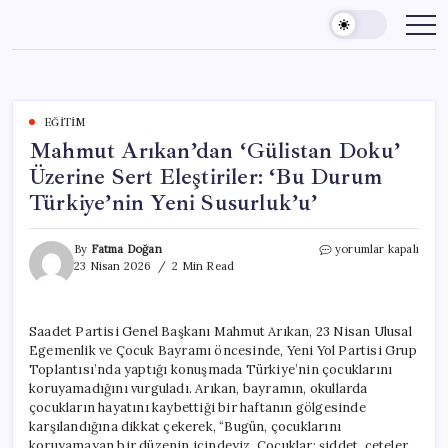
Skip
to
content
EĞITIM
Mahmut Arıkan’dan ‘Gülistan Doku’
Üzerine Sert Eleştiriler: ‘Bu Durum
Türkiye’nin Yeni Susurluk’u’
Mahmut
By
Fatma Doğan
yorumlar kapalı
Arıkan’dan
23 Nisan 2026
2 Min Read
‘Gülistan
Doku’
Üzerine
Saadet Partisi Genel Başkanı Mahmut Arıkan, 23 Nisan Ulusal
Sert
Egemenlik ve Çocuk Bayramı öncesinde, Yeni Yol Partisi Grup
Eleştiriler:
‘Bu
Toplantısı’nda yaptığı konuşmada Türkiye’nin çocuklarını
Durum
koruyamadığını vurguladı. Arıkan, bayramın, okullarda
Türkiye’nin
çocukların hayatını kaybettiği bir haftanın gölgesinde
Yeni
karşılandığına dikkat çekerek, “Bugün, çocuklarını
Susurluk’u’
koruyamayan bir düzenin içindeyiz. Çocuklar; şiddet, çeteler