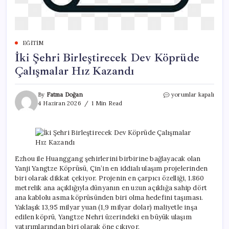
EĞITIM
İki Şehri Birleştirecek Dev Köprüde
Çalışmalar Hız Kazandı
İki
By
Fatma Doğan
yorumlar kapalı
Şehri
4 Haziran 2026
1 Min Read
Birleştirecek
Dev
Köprüde
Çalışmalar
Hız
Kazandı
Ezhou ile Huanggang şehirlerini birbirine bağlayacak olan
için
Yanji Yangtze Köprüsü, Çin’in en iddialı ulaşım projelerinden
biri olarak dikkat çekiyor. Projenin en çarpıcı özelliği, 1.860
metrelik ana açıklığıyla dünyanın en uzun açıklığa sahip dört
ana kablolu asma köprüsünden biri olma hedefini taşıması.
Yaklaşık 13,95 milyar yuan (1,9 milyar dolar) maliyetle inşa
edilen köprü, Yangtze Nehri üzerindeki en büyük ulaşım
yatırımlarından biri olarak öne çıkıyor.