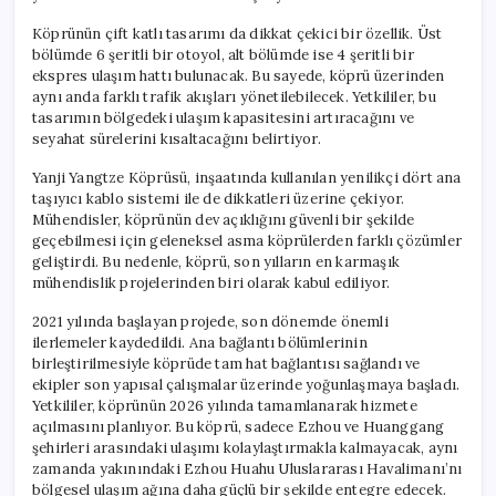
Köprünün çift katlı tasarımı da dikkat çekici bir özellik. Üst
bölümde 6 şeritli bir otoyol, alt bölümde ise 4 şeritli bir
ekspres ulaşım hattı bulunacak. Bu sayede, köprü üzerinden
aynı anda farklı trafik akışları yönetilebilecek. Yetkililer, bu
tasarımın bölgedeki ulaşım kapasitesini artıracağını ve
seyahat sürelerini kısaltacağını belirtiyor.
Yanji Yangtze Köprüsü, inşaatında kullanılan yenilikçi dört ana
taşıyıcı kablo sistemi ile de dikkatleri üzerine çekiyor.
Mühendisler, köprünün dev açıklığını güvenli bir şekilde
geçebilmesi için geleneksel asma köprülerden farklı çözümler
geliştirdi. Bu nedenle, köprü, son yılların en karmaşık
mühendislik projelerinden biri olarak kabul ediliyor.
2021 yılında başlayan projede, son dönemde önemli
ilerlemeler kaydedildi. Ana bağlantı bölümlerinin
birleştirilmesiyle köprüde tam hat bağlantısı sağlandı ve
ekipler son yapısal çalışmalar üzerinde yoğunlaşmaya başladı.
Yetkililer, köprünün 2026 yılında tamamlanarak hizmete
açılmasını planlıyor. Bu köprü, sadece Ezhou ve Huanggang
şehirleri arasındaki ulaşımı kolaylaştırmakla kalmayacak, aynı
zamanda yakınındaki Ezhou Huahu Uluslararası Havalimanı’nı
bölgesel ulaşım ağına daha güçlü bir şekilde entegre edecek.