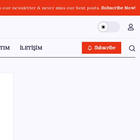
o our newsletter & never miss our best posts.
Subscribe Now!
TIM
İLETİŞİM
Subscribe
SON YAZILAR
Son dakika… Butlan CHP’si ‘çerçeve yasa’ya
imza atacak