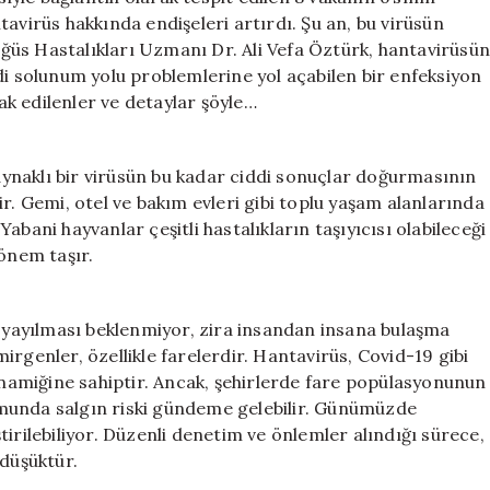
için
avirüs hakkında endişeleri artırdı. Şu an, bu virüsün
ğüs Hastalıkları Uzmanı Dr. Ali Vefa Öztürk, hantavirüsü
di solunum yolu problemlerine yol açabilen bir enfeksiyon
rak edilenler ve detaylar şöyle…
ynaklı bir virüsün bu kadar ciddi sonuçlar doğurmasının
r. Gemi, otel ve bakım evleri gibi toplu yaşam alanlarında
bani hayvanlar çeşitli hastalıkların taşıyıcısı olabileceği
 önem taşır.
e yayılması beklenmiyor, zira insandan insana bulaşma
rgenler, özellikle farelerdir. Hantavirüs, Covid-19 gibi
dinamiğine sahiptir. Ancak, şehirlerde fare popülasyonunun
munda salgın riski gündeme gelebilir. Günümüzde
irilebiliyor. Düzenli denetim ve önlemler alındığı sürece,
 düşüktür.