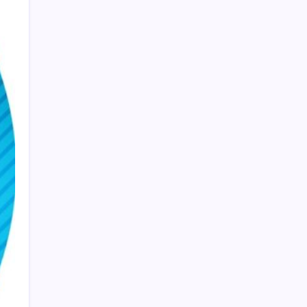
Altın haftaya sürprizle başladı:
Yatırımcıların beklediği İsviçre’den haber
geldi
YENİ Parti’ye katılımlar sürüyor: Derince
Belediye Başkanı Gökçe, CHP’den istifa etti
Piyasalarda ilginç gelişmeler var!
iPhone 18e Modelinde 9 GB RAM Sürprizi
‘Çerçeve yasa’ Meclis’e geliyor: TBMM
Başkanı Kurtulmuş tarih verdi
Gülistan Doku soruşturmasında yeni
gelişme: Tutuklu sayısı 25’e yükseldi
Samsun’da ambulans ile TIR çarpıştı: 6
yaralı
Emekli polis millet bahçesinde hayatına son
verdi
Son dakika… AKP’li gazeteci Cem Küçük