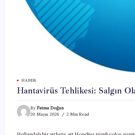
HABER
Hantavirüs Tehlikesi: Salgın Ol
By
Fatma Doğan
20 Mayıs 2026
2 Min Read
Hollandalı bir şirkete ait Hondius isimli yolcu gemis