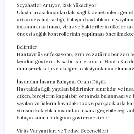
Seyahatler Artıyor, Risk Yükseliyor
Uluslararası limanlardaki sağlık denetimleri genel 
artan seyahat sıklığı, bulaşıcı hastalıkların yayıl
imkânının artması, virüs ve bakterilerin ülkeler a
öncesi sağlık kontrollerinin yapılması önerilmekte
Belirtiler
Hantavirüs enfeksiyonu, grip ve zatürre benzeri belir
kendini gösterir. Kısa bir süre sonra “Hanta Kard
dönüşerek kalp ve akciğer fonksiyonlarını olumsuz 
İnsandan İnsana Bulaşma Oranı Düşük
Hastalıkla ilgili yapılan bildirimler sınırlıdır ve 
etken, bireylerin kapalı bir ortamda bulunması ve fa
yayılan virüslerin havadaki toz ve parçacıklarla k
virüsün kolaylıkla insandan insana geçebileceği 
bulaşın sınırlı olduğunu göstermektedir.
Virüs Varyantları ve Tedavi Seçenekleri