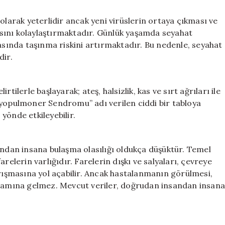
olarak yeterlidir ancak yeni virüslerin ortaya çıkması ve
masını kolaylaştırmaktadır. Günlük yaşamda seyahat
rasında taşınma riskini artırmaktadır. Bu nedenle, seyahat
dir.
tilerle başlayarak; ateş, halsizlik, kas ve sırt ağrıları ile
iyopulmoner Sendromu” adı verilen ciddi bir tabloya
yönde etkileyebilir.
insandan insana bulaşma olasılığı oldukça düşüktür. Temel
relerin varlığıdır. Farelerin dışkı ve salyaları, çevreye
arışmasına yol açabilir. Ancak hastalanmanın görülmesi,
anlamına gelmez. Mevcut veriler, doğrudan insandan insan