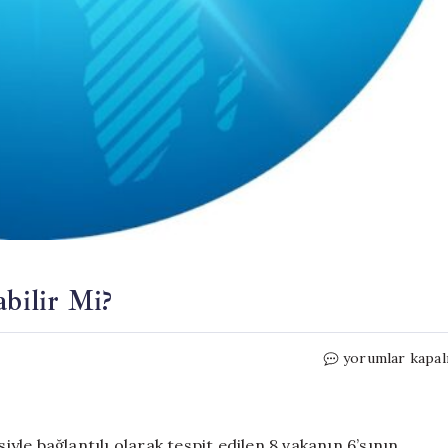
abilir Mi?
Hantavirüs
yorumlar kapal
Tehlikesi:
Salgın
Olabilir
Mi?
iyle bağlantılı olarak tespit edilen 8 vakanın 6’sının