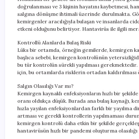
doğrulanması ve 3 kişinin hayatını kaybetmesi, hant
salgına dönüşme ihtimali üzerinde durulmakta. Gö
kemirgenler aracılığıyla bulaşan ve insanlarda cid
etkeni olduğunu belirtiyor. Hantavirüs ile ilgili me
Kontrollü Alanlarda Bulaş Riski
Lüks bir ortamda, örneğin gemilerde, kemirgen ka
başlıca sebebi, kemirgen kontrolünün yetersizliğidi
bu tür kontrolün sürekli yapılması gerekmektedir. Ya
için, bu ortamlarda risklerin ortadan kaldırılması
Salgın Olasılığı Var mı?
Kemirgen kaynaklı enfeksiyonların hızlı bir şekild
oranı oldukça düşük. Burada ana bulaş kaynağı, kemi
hızla yayılan enfeksiyonlardan farklı bir yayılma 
artması ve gerekli kontrollerin yapılmaması duru
kemirgen kontrolü daha etkin bir şekilde gerçekleşt
hantavirüsün hızlı bir pandemi oluşturma olasılığı