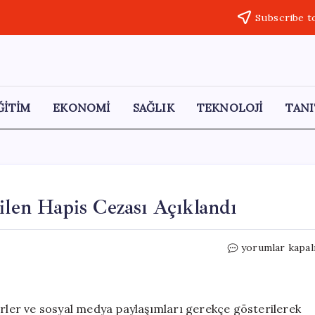
Subscribe t
ĞİTİM
EKONOMİ
SAĞLIK
TEKNOLOJİ
TANI
ilen Hapis Cezası Açıklandı
Gazeteci
yorumlar kapal
İsmail
Arı’ya
Talep
Edilen
erler ve sosyal medya paylaşımları gerekçe gösterilerek