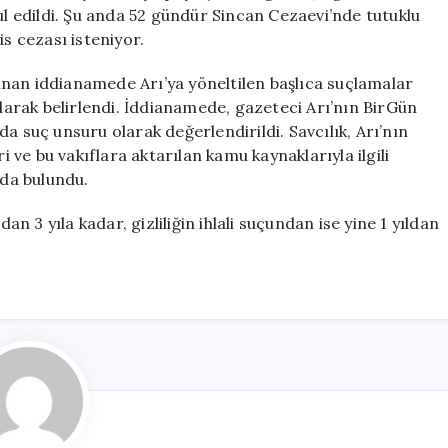
Hapis
 edildi. Şu anda 52 gündür Sincan Cezaevi’nde tutuklu
Cezası
is cezası isteniyor.
Açıklandı
için
nan iddianamede Arı’ya yöneltilen başlıca suçlamalar
i” olarak belirlendi. İddianamede, gazeteci Arı’nın BirGün
a suç unsuru olarak değerlendirildi. Savcılık, Arı’nın
i ve bu vakıflara aktarılan kamu kaynaklarıyla ilgili
ında bulundu.
an 3 yıla kadar, gizliliğin ihlali suçundan ise yine 1 yıldan