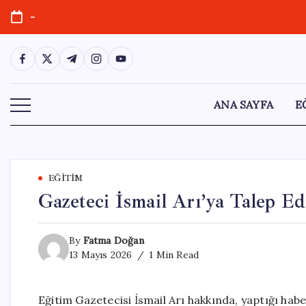
Skip
-
to
content
https://www.facebook.com/
https://twitter.com/
https://t.me/
https://www.instagram.com/
https://youtube.com/
ANA SAYFA
E
EĞITIM
Gazeteci İsmail Arı’ya Talep Ed
By
Fatma Doğan
13 Mayıs 2026
1 Min Read
Eğitim Gazetecisi İsmail Arı hakkında, yaptığı hab