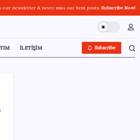
o our newsletter & never miss our best posts.
Subscribe Now!
TIM
İLETİŞİM
Subscribe
ı
SON YAZILAR
Son dakika… Butlan CHP’si ‘çerçeve yasa’ya
imza atacak