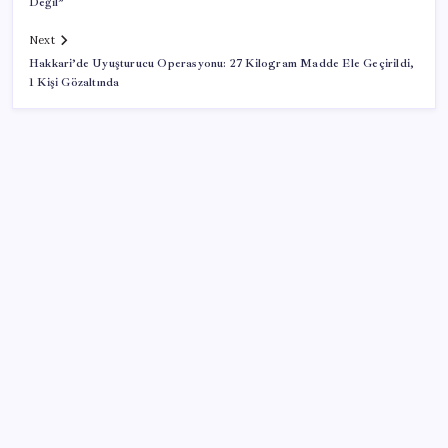
Değil”
Next
Hakkari’de Uyuşturucu Operasyonu: 27 Kilogram Madde Ele Geçirildi,
1 Kişi Gözaltında
SON YAZILAR
Gazprom: Avrupa’nın yer altı doğalgaz depoları
rekor düzeyde düşük
VakıfBank ikinci çeyrekte 16,7 milyar TL net kâr elde
etti