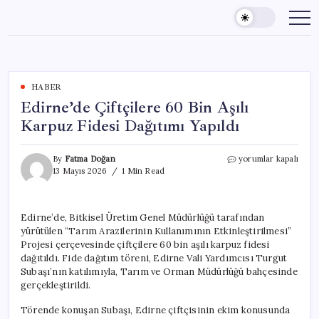
Skip
to
content
HABER
Edirne’de Çiftçilere 60 Bin Aşılı
Karpuz Fidesi Dağıtımı Yapıldı
Edirne’de
By
Fatma Doğan
yorumlar kapalı
Çiftçilere
13 Mayıs 2026
1 Min Read
60
Bin
Aşılı
Edirne’de, Bitkisel Üretim Genel Müdürlüğü tarafından
Karpuz
yürütülen “Tarım Arazilerinin Kullanımının Etkinleştirilmesi”
Fidesi
Dağıtımı
Projesi çerçevesinde çiftçilere 60 bin aşılı karpuz fidesi
Yapıldı
dağıtıldı. Fide dağıtım töreni, Edirne Vali Yardımcısı Turgut
için
Subaşı’nın katılımıyla, Tarım ve Orman Müdürlüğü bahçesinde
gerçekleştirildi.
Törende konuşan Subaşı, Edirne çiftçisinin ekim konusunda