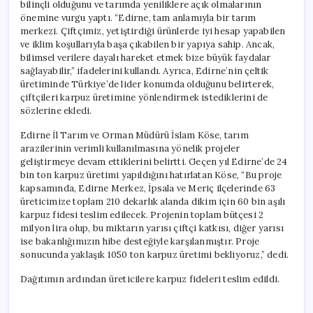
bilinçli olduğunu ve tarımda yeniliklere açık olmalarının
önemine vurgu yaptı. “Edirne, tam anlamıyla bir tarım
merkezi. Çiftçimiz, yetiştirdiği ürünlerde iyi hesap yapabilen
ve iklim koşullarıyla başa çıkabilen bir yapıya sahip. Ancak,
bilimsel verilere dayalı hareket etmek bize büyük faydalar
sağlayabilir,” ifadelerini kullandı. Ayrıca, Edirne’nin çeltik
üretiminde Türkiye’de lider konumda olduğunu belirterek,
çiftçileri karpuz üretimine yönlendirmek istediklerini de
sözlerine ekledi.
Edirne İl Tarım ve Orman Müdürü İslam Köse, tarım
arazilerinin verimli kullanılmasına yönelik projeler
geliştirmeye devam ettiklerini belirtti. Geçen yıl Edirne’de 24
bin ton karpuz üretimi yapıldığını hatırlatan Köse, “Bu proje
kapsamında, Edirne Merkez, İpsala ve Meriç ilçelerinde 63
üreticimize toplam 210 dekarlık alanda dikim için 60 bin aşılı
karpuz fidesi teslim edilecek. Projenin toplam bütçesi 2
milyon lira olup, bu miktarın yarısı çiftçi katkısı, diğer yarısı
ise bakanlığımızın hibe desteğiyle karşılanmıştır. Proje
sonucunda yaklaşık 1050 ton karpuz üretimi bekliyoruz,” dedi.
Dağıtımın ardından üreticilere karpuz fideleri teslim edildi.