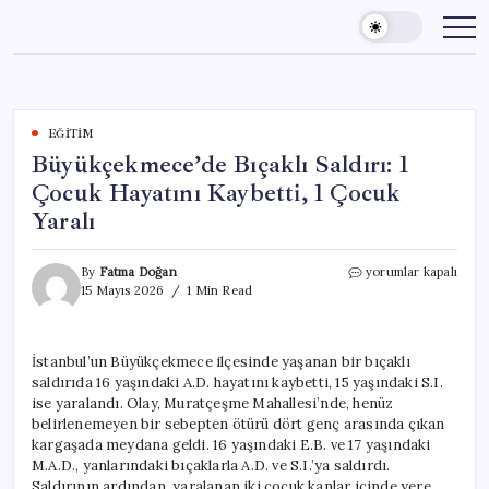
Skip
to
content
EĞITIM
Büyükçekmece’de Bıçaklı Saldırı: 1
Çocuk Hayatını Kaybetti, 1 Çocuk
Yaralı
Büyükçekmece’de
By
Fatma Doğan
yorumlar kapalı
Bıçaklı
15 Mayıs 2026
1 Min Read
Saldırı:
1
Çocuk
İstanbul’un Büyükçekmece ilçesinde yaşanan bir bıçaklı
Hayatını
saldırıda 16 yaşındaki A.D. hayatını kaybetti, 15 yaşındaki S.I.
Kaybetti,
1
ise yaralandı. Olay, Muratçeşme Mahallesi’nde, henüz
Çocuk
belirlenemeyen bir sebepten ötürü dört genç arasında çıkan
Yaralı
kargaşada meydana geldi. 16 yaşındaki E.B. ve 17 yaşındaki
için
M.A.D., yanlarındaki bıçaklarla A.D. ve S.I.’ya saldırdı.
Saldırının ardından, yaralanan iki çocuk kanlar içinde yere