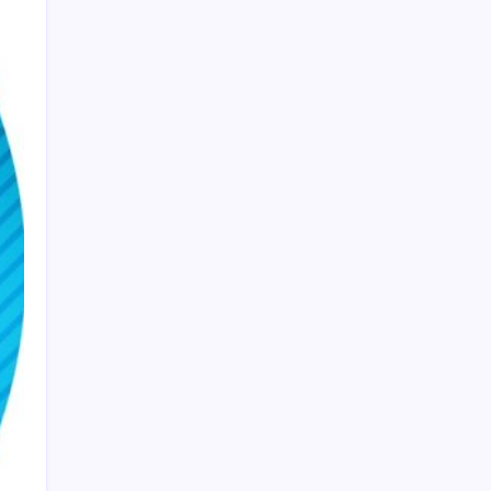
taşıdık
Altında taşlar yerinden oynuyor: Dünya
devinden 22 ay sonra tarihi hamle
Güneş’in en net görüntüsü yakalandı, sır
perdesi nihayet aralandı
Fiyatını gören kapış kapış alıyor: Talebe
stok yetişmiyor
MEB 2026-2027 ortaokul kayıtları ne zaman
başlıyor? Ortaokul kayıtları nasıl yapılır?
Açlık krizine karşı 9 sağlıklı kurtarıcı!
Paketli atıştırmalıklar yerine bunları
tüketin
Çerçeve yasa TBMM’de… Görüşmeler
bugün başlıyor: Saat belli oldu
‘Birazdan evinize gelecekler’ mesajını
görünce hayatı karardı
Vergi ve SGK borçlarında yapılandırma