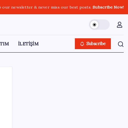
o our newsletter & never miss our best posts.
Subscribe Now!
TIM
İLETİŞİM
Subscribe
SON YAZILAR
Bakan Kacır: 23 yılda imalat sanayi katma
değerimizi 250 milyar doların üzerine