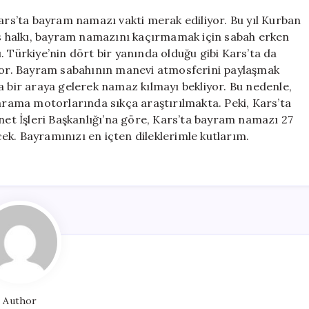
Vakti:
Kars’ta bayram namazı vakti merak ediliyor. Bu yıl Kurban
Saat
 halkı, bayram namazını kaçırmamak için sabah erken
Kaçta
. Türkiye’nin dört bir yanında olduğu gibi Kars’ta da
Kılınacak?
için
ıyor. Bayram sabahının manevi atmosferini paylaşmak
a bir araya gelerek namaz kılmayı bekliyor. Bu nedenle,
ama motorlarında sıkça araştırılmakta. Peki, Kars’ta
t İşleri Başkanlığı’na göre, Kars’ta bayram namazı 27
ek. Bayramınızı en içten dileklerimle kutlarım.
Author