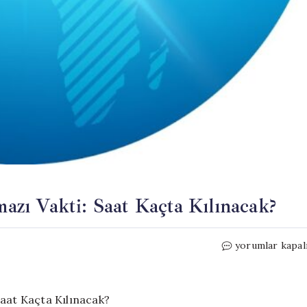
zı Vakti: Saat Kaçta Kılınacak?
2026
yorumlar kapal
Kars
Kurban
Bayramı
Namazı