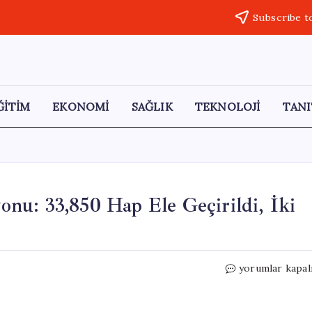
Subscribe t
ĞİTİM
EKONOMİ
SAĞLIK
TEKNOLOJİ
TANI
nu: 33,850 Hap Ele Geçirildi, İki
Samsun’da
yorumlar kapal
Uyuşturucu
Operasyonu:
33,850