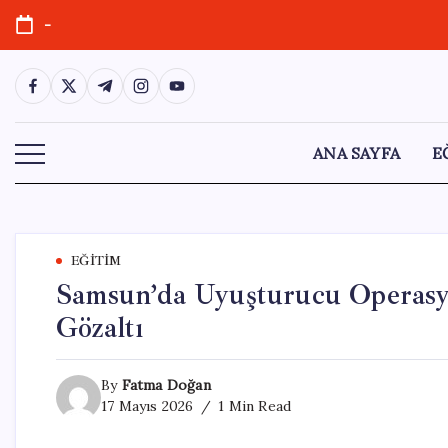
Skip
-
to
content
https://www.facebook.com/
https://twitter.com/
https://t.me/
https://www.instagram.com/
https://youtube.com/
ANA SAYFA
E
EĞITIM
Samsun’da Uyuşturucu Operasyo
Gözaltı
By
Fatma Doğan
17 Mayıs 2026
1 Min Read