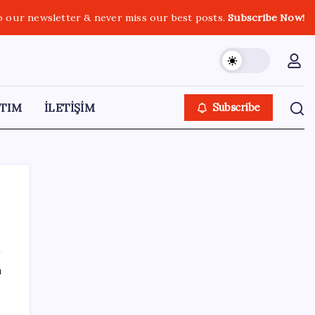
o our newsletter & never miss our best posts.
Subscribe Now!
TIM
İLETİŞİM
Subscribe
SON YAZILAR
ı
Bakan Kacır: 23 yılda imalat sanayi katma
değerimizi 250 milyar doların üzerine