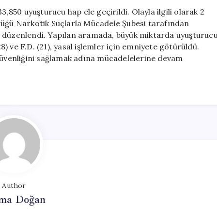
Hap
50 uyuşturucu hap ele geçirildi. Olayla ilgili olarak 2
Ele
lüğü Narkotik Suçlarla Mücadele Şubesi tarafından
Geçirildi,
n düzenlendi. Yapılan aramada, büyük miktarda uyuşturuc
İki
28) ve F.D. (21), yasal işlemler için emniyete götürüldü.
Gözaltı
 güvenliğini sağlamak adına mücadelelerine devam
için
Author
ma Doğan