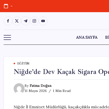
Skip
-
to
content
https://www.facebook.com/
https://twitter.com/
https://t.me/
https://www.instagram.com/
https://youtube.com/
ANA SAYFA
E
EĞITIM
Niğde’de Dev Kaçak Sigara Ope
By
Fatma Doğan
11 Mayıs 2026
1 Min Read
Niğde İl Emniyet Müdürlüğü, kaçakçılıkla mücadele f