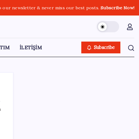
o our newsletter & never miss our best posts.
Subscribe Now!
TIM
İLETİŞİM
Subscribe
ı
SON YAZILAR
Son dakika… Butlan CHP’si ‘çerçeve yasa’ya
imza atacak