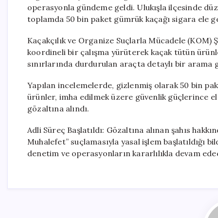
operasyonla gündeme geldi. Ulukışla ilçesinde dü
toplamda 50 bin paket gümrük kaçağı sigara ele geç
Kaçakçılık ve Organize Suçlarla Mücadele (KOM) Şu
koordineli bir çalışma yürüterek kaçak tütün ürünleri
sınırlarında durdurulan araçta detaylı bir arama ge
Yapılan incelemelerde, gizlenmiş olarak 50 bin pak
ürünler, imha edilmek üzere güvenlik güçlerince e
gözaltına alındı.
Adli Süreç Başlatıldı: Gözaltına alınan şahıs hakk
Muhalefet” suçlamasıyla yasal işlem başlatıldığı bildir
denetim ve operasyonların kararlılıkla devam edec