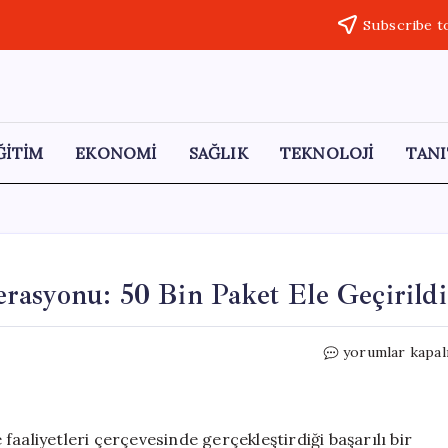
Subscribe t
ĞİTİM
EKONOMİ
SAĞLIK
TEKNOLOJİ
TANI
rasyonu: 50 Bin Paket Ele Geçirildi
Niğde’de
yorumlar kapal
Dev
Kaçak
Sigara
Operasyonu:
aaliyetleri çerçevesinde gerçekleştirdiği başarılı bir