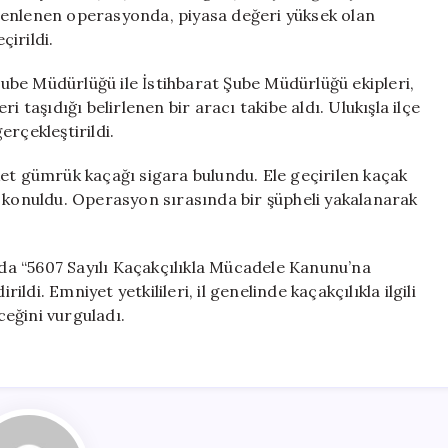
50
zenlenen operasyonda, piyasa değeri yüksek olan
Bin
irildi.
Paket
Ele
be Müdürlüğü ile İstihbarat Şube Müdürlüğü ekipleri,
Geçirildi
 taşıdığı belirlenen bir aracı takibe aldı. Ulukışla ilçe
için
rçekleştirildi.
et gümrük kaçağı sigara bulundu. Ele geçirilen kaçak
l konuldu. Operasyon sırasında bir şüpheli yakalanarak
ında “5607 Sayılı Kaçakçılıkla Mücadele Kanunu’na
ildi. Emniyet yetkilileri, il genelinde kaçakçılıkla ilgili
eğini vurguladı.