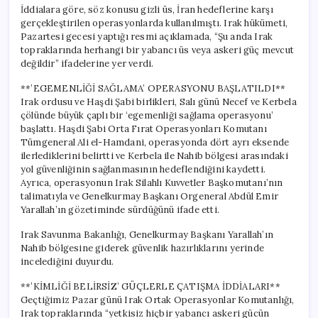
için
İddialara göre, söz konusu gizli üs, İran hedeflerine karşı
gerçekleştirilen operasyonlarda kullanılmıştı. Irak hükümeti,
Pazartesi gecesi yaptığı resmi açıklamada, “Şu anda Irak
topraklarında herhangi bir yabancı üs veya askeri güç mevcut
değildir” ifadelerine yer verdi.
**’EGEMENLİĞİ SAĞLAMA’ OPERASYONU BAŞLATILDI**
Irak ordusu ve Haşdi Şabi birlikleri, Salı günü Necef ve Kerbela
çölünde büyük çaplı bir ‘egemenliği sağlama operasyonu’
başlattı. Haşdi Şabi Orta Fırat Operasyonları Komutanı
Tümgeneral Ali el-Hamdani, operasyonda dört ayrı eksende
ilerlediklerini belirtti ve Kerbela ile Nahib bölgesi arasındaki
yol güvenliğinin sağlanmasının hedeflendiğini kaydetti.
Ayrıca, operasyonun Irak Silahlı Kuvvetler Başkomutanı’nın
talimatıyla ve Genelkurmay Başkanı Orgeneral Abdül Emir
Yarallah’ın gözetiminde sürdüğünü ifade etti.
Irak Savunma Bakanlığı, Genelkurmay Başkanı Yarallah’ın
Nahib bölgesine giderek güvenlik hazırlıklarını yerinde
incelediğini duyurdu.
**’KİMLİĞİ BELİRSİZ’ GÜÇLERLE ÇATIŞMA İDDİALARI**
Geçtiğimiz Pazar günü Irak Ortak Operasyonlar Komutanlığı,
Irak topraklarında “yetkisiz hiçbir yabancı askeri gücün