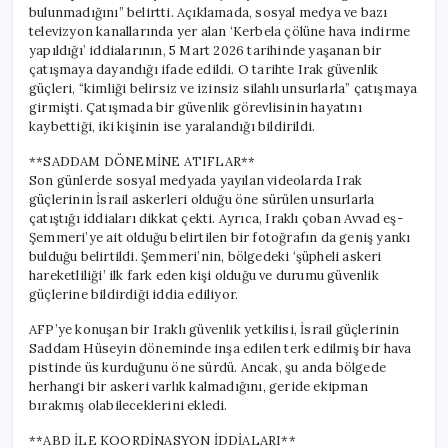
bulunmadığını” belirtti. Açıklamada, sosyal medya ve bazı
televizyon kanallarında yer alan ‘Kerbela çölüne hava indirme
yapıldığı’ iddialarının, 5 Mart 2026 tarihinde yaşanan bir
çatışmaya dayandığı ifade edildi. O tarihte Irak güvenlik
güçleri, “kimliği belirsiz ve izinsiz silahlı unsurlarla” çatışmaya
girmişti. Çatışmada bir güvenlik görevlisinin hayatını
kaybettiği, iki kişinin ise yaralandığı bildirildi.
**SADDAM DÖNEMİNE ATIFLAR**
Son günlerde sosyal medyada yayılan videolarda Irak
güçlerinin İsrail askerleri olduğu öne sürülen unsurlarla
çatıştığı iddiaları dikkat çekti. Ayrıca, Iraklı çoban Avvad eş-
Şemmeri’ye ait olduğu belirtilen bir fotoğrafın da geniş yankı
bulduğu belirtildi. Şemmeri’nin, bölgedeki ‘şüpheli askeri
hareketliliği’ ilk fark eden kişi olduğu ve durumu güvenlik
güçlerine bildirdiği iddia ediliyor.
AFP’ye konuşan bir Iraklı güvenlik yetkilisi, İsrail güçlerinin
Saddam Hüseyin döneminde inşa edilen terk edilmiş bir hava
pistinde üs kurduğunu öne sürdü. Ancak, şu anda bölgede
herhangi bir askeri varlık kalmadığını, geride ekipman
bırakmış olabileceklerini ekledi.
**ABD İLE KOORDİNASYON İDDİALARI**