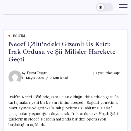
Skip
to
content
EĞITIM
Necef Çölü’ndeki Gizemli Üs Krizi:
Irak Ordusu ve Şii Milisler Harekete
Geçti
Necef
By
Fatma Doğan
yorumlar kapalı
Çölü’ndeki
12 Mayıs 2026
2 Min Read
Gizemli
Üs
Krizi:
Irak’ın Necef Çölü’nde, İsrail’e ait olduğu iddia edilen gizli üs
Irak
tartışmaları yeni bir krizin fitilini ateşledi. Bağdat yönetimi,
Ordusu
ve
Mart ayında bölgedeki “kimliği belirsiz silahlı unsurlarla”
Şii
çatışmalar yaşandığını duyurarak, Irak ordusu ve Haşdi Şabi
Milisler
güçlerinin Necef-Kerbela hattında bir dizi operasyon
Harekete
başlattığını açıkladı.
Geçti