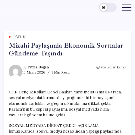
Skip
to
content
EĞITIM
Mizahi Paylaşımla Ekonomik Sorunlar
Gündeme Taşındı
Mizahi
By
Fatma Doğan
yorumlar kapalı
Paylaşımla
15 Mayıs 2026
1 Min Read
Ekonomik
Sorunlar
Gündeme
CHP Gençlik Kolları Genel Başkan Yardımcısı İsmail Karaca,
Taşındı
sosyal medya platformunda yaptığı mizahi bir paylaşımla
için
ekonomik zorluklar ve geçim sıkıntılarına dikkat çekti.
Karaca’nın bu esprili paylaşımı, sosyal medyada hızla
yayılarak gündem haline geldi.
SOSYAL MEDYADA DİKKAT ÇEKİCİ AÇIKLAMA
İsmail Karaca, sosyal medya hesabından yaptığı paylaşımda,