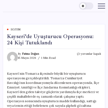
Skip
to
content
EĞITIM
Kayseri’de Uyuşturucu Operasyonu:
24 Kişi Tutuklandı
Kayseri’de
By
Fatma Doğan
yorumlar kapalı
Uyuşturucu
15 Mayıs 2026
1 Min Read
Operasyonu:
24
Kişi
Kayseri’nin Tomarza ilçesinde büyük bir uyuşturucu
Tutuklandı
operasyonu gerçekleştirildi. Tomarza Cumhuriyet
için
Savcılığı’nın koordinasyonuyla düzenlenen operasyonda, İlçe
Emniyet Amirliği ve İlçe Jandarma Komutanlığı ekipleri,
Kayseri’den gelen takviye güçlerin yardımıyla ilçe merkezi ve
çeşitli mahallelerde eş zamanlı olarak çalışma yaptı.
Operasyon sonucunda uyuşturucu madde kullandığı, sattığı
veya temin ettiği belirlenen çok sayıda şüpheli gözaltına