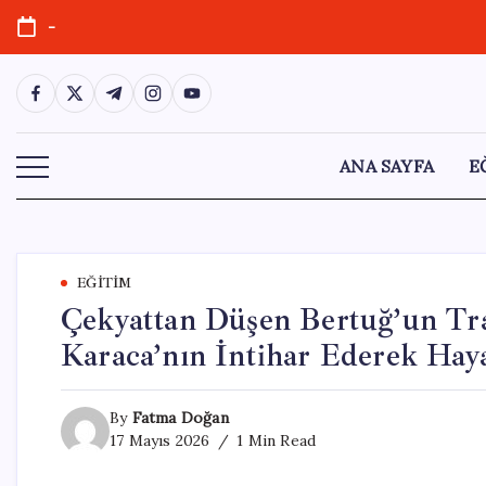
Skip
-
to
content
https://www.facebook.com/
https://twitter.com/
https://t.me/
https://www.instagram.com/
https://youtube.com/
ANA SAYFA
E
EĞITIM
Çekyattan Düşen Bertuğ’un Tra
Karaca’nın İntihar Ederek Hay
By
Fatma Doğan
17 Mayıs 2026
1 Min Read