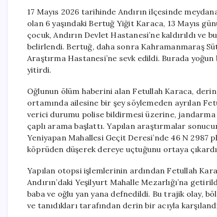
17 Mayıs 2026 tarihinde Andırın ilçesinde meydana
olan 6 yaşındaki Bertuğ Yiğit Karaca, 13 Mayıs gü
çocuk, Andırın Devlet Hastanesi’ne kaldırıldı ve bu
belirlendi. Bertuğ, daha sonra Kahramanmaraş Sü
Araştırma Hastanesi’ne sevk edildi. Burada yoğun
yitirdi.
Oğlunun ölüm haberini alan Fetullah Karaca, derin 
ortamında ailesine bir şey söylemeden ayrılan Fet
verici durumu polise bildirmesi üzerine, jandarma 
çaplı arama başlattı. Yapılan araştırmalar sonucun
Yeniyapan Mahallesi Geçit Deresi’nde 46 N 2987 pl
köprüden düşerek dereye uçtuğunu ortaya çıkardı
Yapılan otopsi işlemlerinin ardından Fetullah Kara
Andırın’daki Yeşilyurt Mahalle Mezarlığı’na getiri
baba ve oğlu yan yana defnedildi. Bu trajik olay, bö
ve tanıdıkları tarafından derin bir acıyla karşıland