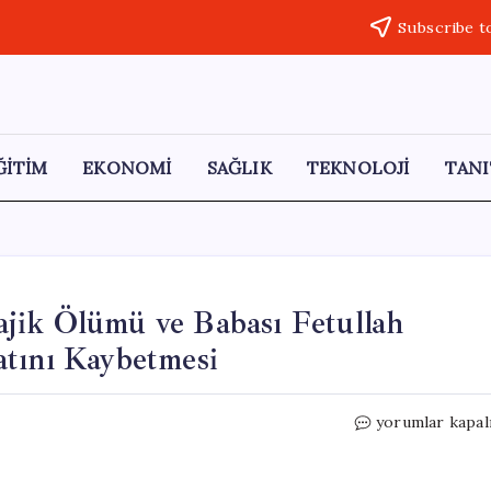
Subscribe t
ĞİTİM
EKONOMİ
SAĞLIK
TEKNOLOJİ
TANI
jik Ölümü ve Babası Fetullah
atını Kaybetmesi
Çekyattan
yorumlar kapal
Düşen
Bertuğ’un
Trajik