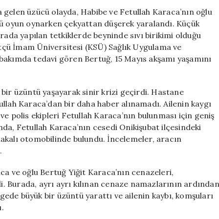
Ölümü
 gelen üzücü olayda, Habibe ve Fetullah Karaca’nın oğlu
ve
nü oyun oynarken çekyattan düşerek yaralandı. Küçük
Babası
rada yapılan tetkiklerde beyninde sıvı birikimi olduğu
Fetullah
tçü İmam Üniversitesi (KSÜ) Sağlık Uygulama ve
Karaca’nın
 bakımda tedavi gören Bertuğ, 15 Mayıs akşamı yaşamını
İntihar
Ederek
Hayatını
bir üzüntü yaşayarak sinir krizi geçirdi. Hastane
Kaybetmesi
için
ullah Karaca’dan bir daha haber alınamadı. Ailenin kaygı
ve polis ekipleri Fetullah Karaca’nın bulunması için geniş
da, Fetullah Karaca’nın cesedi Onikişubat ilçesindeki
akalı otomobilinde bulundu. İncelemeler, aracın
.
ca ve oğlu Bertuğ Yiğit Karaca’nın cenazeleri,
ldi. Burada, ayrı ayrı kılınan cenaze namazlarının ardında
lgede büyük bir üzüntü yarattı ve ailenin kaybı, komşuları
ı.