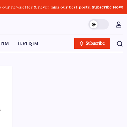
o our newsletter & never miss our best posts.
Subscribe Now!
TIM
İLETİŞİM
Subscribe
SON YAZILAR
ı
Son dakika… Butlan CHP’si ‘çerçeve yasa’ya
imza atacak