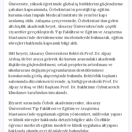
Üniversite, yükseköğretimde global iş birliklerini güçlendirme
çabaları kapsamında, Özbekistan’ın prestijli tıp eğitim
kurumu olan Impuls Medical Institute ile yeni bir kapı
aralamış oldu. Anlaşma çerçevesinde, Özbekistan’dan gelen
altı kişilik akademik heyet, Aksaray Üniversitesi’nde çeşitli
ziyaretler gerçekleştirdi. Tıp Fakültesi ve Eğitim ve Araştırma
Hastanesi’nde derinlemesine incelemelerde bulunarak, eğitim
süreçleri hakkında kapsamlı bilgi aldı.
IMI heyeti, Aksaray Üniversitesi Rektörü Prof. Dr. Alpay
Arıbaş ile bir araya gelerek iki kurum arasındaki akademik
ilişkilerin güçlendirilmesi, ortak projelerin artırılması ve
uluslararası değişim programlarının desteklenmesi
konularında görüş alışverişinde bulundu. Rektörlük toplantı
salonunda düzenlenen törende, iş birliği protokolü Prof. Dr.
Alpay Arıbaş ve IMI Başkanı Prof. Dr. Bakhtinur Oybutaevich
Khudanov tarafından imzalandı.
Ziyaret sırasında Özbek akademisyenler, Aksaray
Üniversitesi Tıp Fakültesi ve Eğitim ve Araştırma
Hastanesi’nde uygulamalı eğitim yöntemleri, müfredat yapısı
ve klinik süreçler hakkında detaylı bilgiler aldı. Özellikle
öğrenci merkezli eğitim modeli ve klinik uygulama altyapısı
hakkında olumlu geri dönüşlerde bulundular.