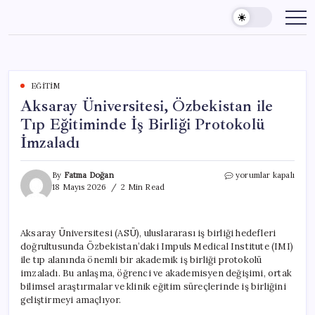
Skip
to
content
EĞITIM
Aksaray Üniversitesi, Özbekistan ile
Tıp Eğitiminde İş Birliği Protokolü
İmzaladı
Aksaray
By
Fatma Doğan
yorumlar kapalı
Üniversitesi,
18 Mayıs 2026
2 Min Read
Özbekistan
ile
Tıp
Aksaray Üniversitesi (ASÜ), uluslararası iş birliği hedefleri
Eğitiminde
doğrultusunda Özbekistan’daki Impuls Medical Institute (IMI)
İş
Birliği
ile tıp alanında önemli bir akademik iş birliği protokolü
Protokolü
imzaladı. Bu anlaşma, öğrenci ve akademisyen değişimi, ortak
İmzaladı
bilimsel araştırmalar ve klinik eğitim süreçlerinde iş birliğini
için
geliştirmeyi amaçlıyor.